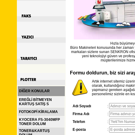
Hızla büyümeye
Büro Makineleri konusunda her zaman yen
markaları sizlere sunan SENKRON ofis s
yeni teknolojiyi güven ve profesy
müşterilerimize hizm
Formu doldurun, biz sizi ara
Artık internet sitemiz üzer
olarak, kullandığınız makin
yapmanız gereken aşağıdak
DİĞER KONULAR
personelimiz sizinle en kıs
EREĞLİ BİTMEYEN
KARTUŞ SATIŞ S
Adı Soyadı
:
FOTOKOPİ KİRALAMA
Firma Adı
:
KYOCERA FS-3040MFP
Telefon
:
TONER DOLUM
E-posta
:
TONER&KARTUŞ