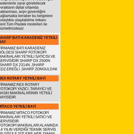
nedenlerle zarar görebilecek
evrakların dijital ortamda
saklanması, arşiv güvenliğini
sağlamakla beraber bu belgelere
kolaylıkla ulaşılabilme imkanı
verir.Tüm Plastek modelleri ile
hizmetinizdeyiz.
SHARP BATI KARADENİZ YETKİLİ
BAY
FİRMAMIZ BATI KARADENİZ
BÖLGESİ SHARP FOTOKOPİ
MAKİNALARI YETKİLİ SATICISI VE
SERVİSİDİR.SHARP DX 2500N
,SHARP DX 2314N ,SHARP
KDZ.EREĞLİ ,SHARP ZONGULDAK
REX ROTARY YETKİLİ BAYİ
FİRMAMIZ REX ROTARY
FOTOKOPİ YAZICI ,TARAYICI VE
BASKI MAKİNALARININ YETKİLİ
BAYİSİDİR.
MİTACO YETKİLİ BAYİ
FİRMAMIZ MİTACO FOTOKOPİ
MAKİNALARI YETKİLİ SATICI VE
SERVİSİDİR.
FOTOKOPİ MAKİNALARI ALANINDA
14 YILIN VERDİĞİ TEKNİK SERVİS
BİLGİSİ İLE SİZLERE HER ZAMAN