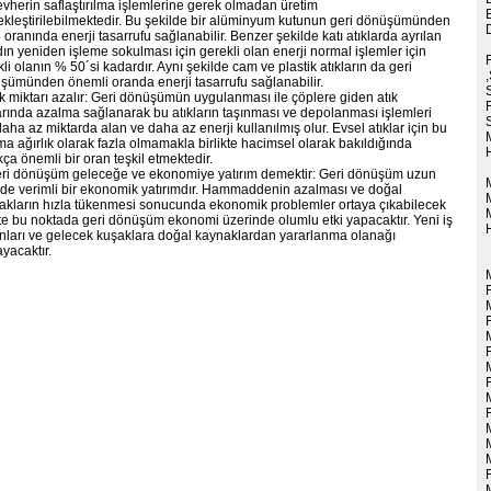
evherin saflaştırılma işlemlerine gerek olmadan üretim
ekleştirilebilmektedir. Bu şekilde bir alüminyum kutunun geri dönüşümünden
oranında enerji tasarrufu sağlanabilir. Benzer şekilde katı atıklarda ayrılan
ın yeniden işleme sokulması için gerekli olan enerji normal işlemler için
li olanın % 50´si kadardır. Aynı şekilde cam ve plastik atıkların da geri
şümünden önemli oranda enerji tasarrufu sağlanabilir.
ık miktarı azalır: Geri dönüşümün uygulanması ile çöplere giden atık
arında azalma sağlanarak bu atıkların taşınması ve depolanması işlemleri
daha az miktarda alan ve daha az enerji kullanılmış olur. Evsel atıklar için bu
a ağırlık olarak fazla olmamakla birlikte hacimsel olarak bakıldığında
ça önemli bir oran teşkil etmektedir.
eri dönüşüm geleceğe ve ekonomiye yatırım demektir: Geri dönüşüm uzun
de verimli bir ekonomik yatırımdır. Hammaddenin azalması ve doğal
akların hızla tükenmesi sonucunda ekonomik problemler ortaya çıkabilecek
şte bu noktada geri dönüşüm ekonomi üzerinde olumlu etki yapacaktır. Yeni iş
nları ve gelecek kuşaklara doğal kaynaklardan yararlanma olanağı
yacaktır.