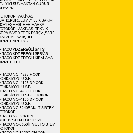
EN İYİYİ SUNMAKTAN GURUR
DUYARIZ.
FOTOKOPİ MAKİNASI
,SATIŞ,KURULUM ,YILLIK BAKIM
SÖZLEŞMESİ, HER MARKA
FOTOKOPİ MAKİNASI TEKNİK
SERVİS VE YEDEK PARÇA ,SARF
MALZEME SATIŞI İLE
HİZMETİNİZDEYİZ.
MİTACO KDZ.EREĞLİ SATIŞ
MİTACO KDZ.EREĞLİ SERVİS
MİTACO KDZ.EREĞLİ KİRALAMA
HİZMETLERİ
MİTACO MC- 4235 F ÇOK
FONKSİYONLU S/B
MİTACO MC- 4135 DP ÇOK
FONKSİYONLU S/B
MİTACO MC- 4230 F ÇOK
FONKSİYONLU S/B FOTOKOPİ
MİTACO MC- 4130 DP ÇOK
FONKSİYONLU S/B
MİTACO MC-3240F MULTİSİSTEM
FOTOKOPİ
MİTACO MC-3040DN
MULTİSİSTEM FOTOKOPİ
MİTACO MC-3650İF MULTİSİSTEM
FOTOKOPİ
MİTACO MC-3126C DN ÇOK