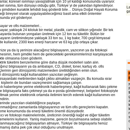
nlar, küresel ısınmayı yavaşlatmak için 10 yıl kaldığı konusunda uyarıyor.
el ısınma, tüm dünyayı olduğu gibi, Türkiye´yi de yakından ilgilendiriyor.
La
 şimdiden kuraklık tehdidi baş gösterdi bile… Dünya Doğal Hayatı Koruma
ga
eği bireysel olarak uygulayabileceğimiz basit ama etkili önlemler
sunda yol gösteriyor.
sayar ve ofis malzemeleri...
sayar, yaklaşık 24 kiloluk bir metal, plastik, cam ve silikon yığınıdır. Bir tek
sayarda bulunan yongaları üretmek için 12 ton su tüketilir. Bütün bir
sayarın üretimindeyse yaklaşık 33 ton su, 1 kg bakır, 700 çeşit kimyasal
 kullanılır, 2300 kws enerji harcanır ve 63 kg çöp ortaya çıkar.
nize ya da iş yerinize alacağınız bilgisayarın, yazıcının ya da fotokopi
nesinin, hem şimdiki hem de gelecekteki gereksinimlerinizi karşılayacak
ikte olmasına özen gösterin.
ktrik tüketimi benzerlerine göre daha düşük modelleri satın alın.
ığınız bilgisayarın ya da ambalajın, CD, disket, toner, kartuş vb. ofis
çlerinin geri dönüşümlü malzemeden üretildiğinden emin olun.
i dönüşümlü kağıt kullanabilen yazıcıları yeğleyin.
gisayardaki metinlerden kağıt çıktısı almaktan vazgeçin. Bu konuda ısrar
 kişilerin de bundan vazeçmesini sağlamaya çalışın.
zılı haberleşme yerine elektronik haberleşmeyi, kağıt kullanarak faks çekme
ne bilgisayarla faks çekmeyi ya da e-posta göndermeyi, belgeleri fotokopiyle
tmak yerine elektronik ortamda iletimini tercih ederek kağıt kullanımını en
ndirin.
yerinde yazıcıları olabildiğince paylaşın.
nmadığınız zamanlarda bilgisayarınızı ve tüm ofis gereçlerini kapatın.
eme konumunda da enerji tüketimi önemli düzeydedir.
ıcı ve fotokopi makinelerinde, üreticinin önerdiği kağıt ve diğer tüketim
s
emelerini kullanın. Yanlış malzeme, gerecin bozulmasına sebep olabilir.
llanmayacağınız bilgisayarları atmayın, Türkiye´de bilgisayarla henüz
şmamış daha pek çok okul olduğunu unutmayın.