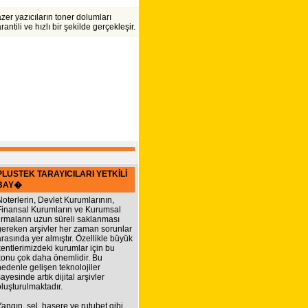
zer yazıcıların toner dolumları
rantili ve hızlı bir şekilde gerçekleşir.
PLUSTEK TARAYICILARI YETKİLİ
BAY�
Noterlerin, Devlet Kurumlarının,
Finansal Kurumların ve Kurumsal
firmaların uzun süreli saklanması
gereken arşivler her zaman sorunlar
arasında yer almıştır. Özellikle büyük
kentlerimizdeki kurumlar için bu
konu çok daha önemlidir. Bu
nedenle gelişen teknolojiler
ayesinde artık dijital arşivler
oluşturulmaktadır.
Yangın, sel, haşere ve rutubet gibi