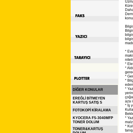
Uzma
Küres
Daha
Dern
konu
Bilgi
Bilgi
bilgi
bilgi
madde
* Evi
maki
nitel
* Ele
* Ald
gere
* Ger
* Bil
eden
* Ya
DİĞER KONULAR
yeri
çoğal
EREĞLİ BİTMEYEN
aza i
KARTUŞ SATIŞ S
* İş 
Kulla
FOTOKOPİ KİRALAMA
Bekl
KYOCERA FS-3040MFP
* Yaz
TONER DOLUM
malz
* Ku
TONER&KARTUŞ
tanı