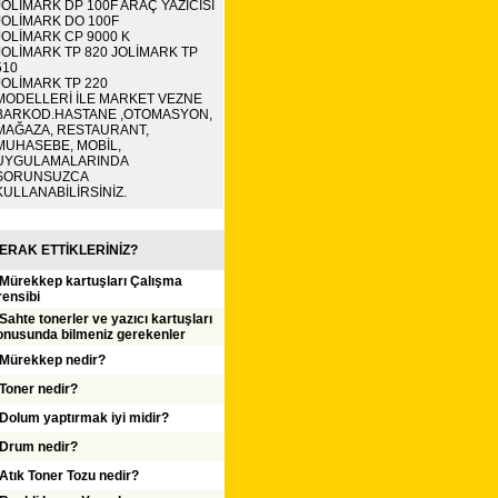
JOLİMARK DP 100F ARAÇ YAZICISI
JOLİMARK DO 100F
JOLİMARK CP 9000 K
JOLİMARK TP 820 JOLİMARK TP
510
JOLİMARK TP 220
MODELLERİ İLE MARKET VEZNE
BARKOD.HASTANE ,OTOMASYON,
MAĞAZA, RESTAURANT,
MUHASEBE, MOBİL,
UYGULAMALARINDA
SORUNSUZCA
KULLANABİLİRSİNİZ.
ERAK ETTİKLERİNİZ?
Mürekkep kartuşları Çalışma
rensibi
Sahte tonerler ve yazıcı kartuşları
onusunda bilmeniz gerekenler
Mürekkep nedir?
Toner nedir?
Dolum yaptırmak iyi midir?
Drum nedir?
Atık Toner Tozu nedir?