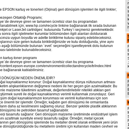
 EPSON kartuş ve tonerleri (Orjinal) geri dönüşüm işlemleri ile ilgili linkler;
ezegen Ortaklığı Programı;
iye´de devreye giren ve tamamen ücretsiz olan bu programdan
rlanabilmek için; www.hp.com/recycle linkine bağlanarak ilk sırada bulunan
inkjet or LaserJet cartridges´ kutusunda Turkey´i seçmeniz gerekmektedir.
sonra ilgili işletmeler kurumlar bölümünden ilgili alanları doldurarak
acınıza uygun boyutta ve adette biriktirme kutusu sipariş edebileceksiniz.
şlarınızı size gelen kutuda biriktirdiğinizde ve kutu dolduğunda, yine aynı
in aşağı bölümünde bulunan ´evet´ seçeneğini işaretleyerek dolu kutunun
ması talebinde bulunabileceksiniz.
n kartuş-toner programı
iye´de devreye giren ve tamamen ücretsiz olan bu programa
://content.epson-europe.com/environment/collectandrecycle/tr/index.html
ne bağlanarak katılabilirsiniz.
İ DÖNÜŞÜM NEDEN ÖNEMLİDİR?
oğal kaynaklarımız korunur: Doğal kaynaklarımız dünya nüfusunun artması
üketim alışkanlıklarının değişmesi nedeni ile her geçen gün azalmaktadır. Bu
le malzeme tüketimini azaltmak, değerlendirilebilir nitelikli atıkları geri
ştürmek sureti ile doğal kaynaklarımızı verimli kullanmak zorundayız. Geri
şüm doğal kaynaklarımızın korunması ve verimli kullanılması için son
ce önemli bir işlemdir. Örneğin; kağıdın geri dönüşümü ile ormanlarda
arın daha az kesilmesini sağlamış oluruz. Benzer şekilde plastik atıklarının
dönüşümü ile petrolden tasarruf sağlanabilir.
nerji tasarrufu sağlanır: Geri dönüşüm malzeme üretiminde endüstriyel işlem
ını azaltmak suretiyle enerji tasarrufu sağlar. Örneğin; metal içecek
arının geri dönüşümü işleminde bu metaller direkt olarak eritilerek yeni ürün
ne dönüştürüldüğünde bu metallerin üretimi için kullanılan maden cevheri ve