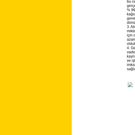
bu c
gerç
% 96 
kağıd
gerek
dönü
3. At
mikt
için 
azalm
olduk
4. G
vade
kayn
ve i
imka
sağla