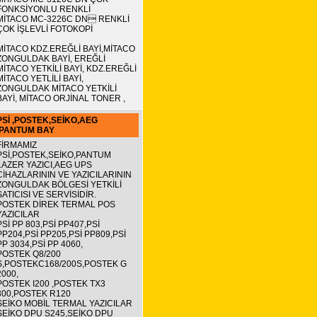
FONKSİYONLU RENKLİ
MİTACO MC-3226C DN RENKLİ
ÇOK İŞLEVLİ FOTOKOPİ
MİTACO KDZ.EREĞLİ BAYİ,MİTACO
ZONGULDAK BAYİ, EREĞLİ
MİTACO YETKİLİ BAYİ, KDZ.EREĞLİ
MİTACO YETLİLİ BAYİ,
ZONGULDAK MİTACO YETKİLİ
BAYİ, MİTACO ORJİNAL TONER ,
PSİ ,POSTEK,SEİKO,AEG
,PANTUM BAY
FİRMAMIZ
PSİ,POSTEK,SEİKO,PANTUM
LAZER YAZICI,AEG UPS
CİHAZLARININ VE YAZICILARININ
ZONGULDAK BÖLGESİ YETKİLİ
SATICISI VE SERVİSİDİR.
POSTEK DİREK TERMAL POS
YAZICILAR
PSİ PP 803,PSİ PP407,PSİ
PP204,PSİ PP205,PSİ PP809,PSİ
PP 3034,PSİ PP 4060,
POSTEK Q8/200
S,POSTEKC168/200S,POSTEK G
2000,
POSTEK I200 ,POSTEK TX3
300,POSTEK R120
SEİKO MOBİL TERMAL YAZICILAR
SEİKO DPU S245,SEİKO DPU