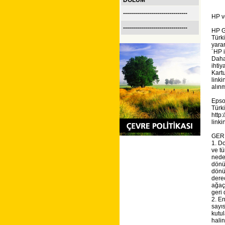
DOLUM
--------------------------------
HP ve
--------------------------------
HP G
Türk
yara
´HP 
Daha 
ihtiy
Kartu
link
alın
Epso
Türk
http
linki
GER
1. D
ve t
neden
dönü
dönü
dere
ağaçl
geri 
2. E
sayıs
kutul
hali