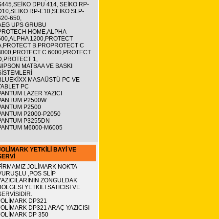
S445,SEİKO DPU 414, SEİKO RP-
D10,SEİKO RP-E10,SEİKO SLP-
620-650,
AEG UPS GRUBU
PROTECH HOME,ALPHA
600,ALPHA 1200,PROTECT
A,PROTECT B.PROPROTECT C
3000,PROTECT C 6000,PROTECT
D,PROTECT 1,
NIPSON MATBAA VE BASKI
SİSTEMLERİ
BLUEKİXX MASAÜSTÜ PC VE
TABLET PC
PANTUM LAZER YAZICI
PANTUM P2500W
PANTUM P2500
PANTUM P2000-P2050
PANTUM P3255DN
PANTUM M6000-M6005
JOLİMARK YETKİLİ BAYİ VE
SERVİ
FİRMAMIZ JOLİMARK NOKTA
VURUŞLU ,POS SLİP
YAZICILARININ ZONGULDAK
BÖLGESİ YETKİLİ SATICISI VE
SERVİSİDİR.
JOLİMARK DP321
JOLİMARK DP321 ARAÇ YAZICISI
JOLİMARK DP 350